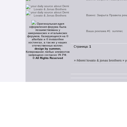
Важно:
Закрыта
Правила ре
Оригинальная идея
оформления форума была
позаимствована у
Ваша реклама #1
summer,
американских и итальянских
форумов, базирующихся на ©
afterfate и © invisionfree
хостингах, а так же у наших
отечественных коллег.
Страница:
1
design by summer,
Копирование любых элементов
запрещено согласно УК РФ.
© All Rights Reserved
»
#demi lovato & jonas brothers » y