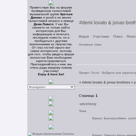
Приветствую Вас на форуме
посвященном талантливой
музыкальной группе
братьев
Джонас
и юной и не менее
талантливой актрисе и певице
#demi lovato & jonas broth
Деми Ловато
. У нас Вы
сможете не только найти
интересную для Вас
информацию и почитать
Форум
Участники
Поиск
Регис
последние новости, но и
пообщаться с другими
поклонниками их творчества.
Активные темы
От глаз гостей скрыто все
самое интересное, поэтому
для того, чтобы увидеть форум
полностью Вам необходимо
зарегистрироваться.
Присоединяйтесь к нам, мы
очень рады каждому новому
участнику!
Привет, Гость!
Войдите
или
зарегист
Enjoy & have fun!
»
#demi lovato & jonas brothers » y
Страница:
1
-advertising-
Тема
Важно:
Баннерообмен
summ
Важно:
Закрыта
Наша рекла